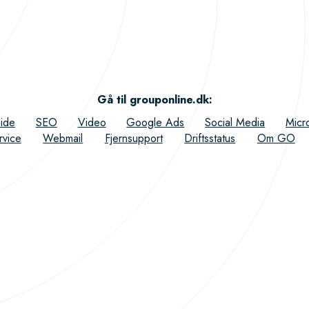
Gå til grouponline.dk
:
ide
SEO
Video
Google Ads
Social Media
Micr
rvice
Webmail
Fjernsupport
Driftsstatus
Om GO